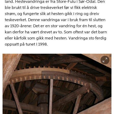
land. Hestevandringa er fra Store-Fulu i Sør-Odal. Den
ble brukt til å drive treskeverket før vi fikk elektrisk
strøm, og fungerte slik at hesten gikk i ring og dreiv
teskeverket. Denne vandringa var i bruk fram til slutten
av 1920-årene: Det er en stor vandring for én hest, og
kan derfor ha vært drevet av to. Som oftest var det barn
eller kårfolk som gikk med hesten. Vandringa sto ferdig
oppsatt på tunet I 1998.