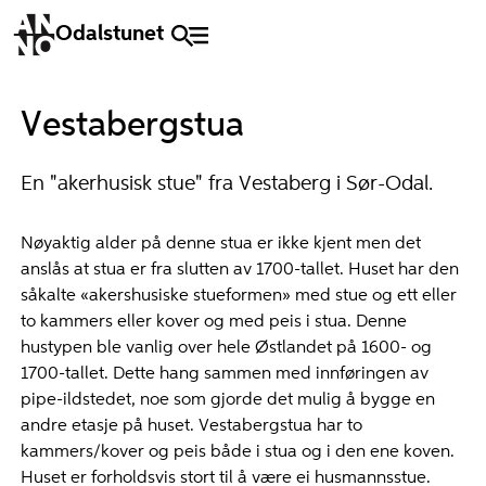
Odalstunet
Vestabergstua
En "akerhusisk stue" fra Vestaberg i Sør-Odal.
Nøyaktig alder på denne stua er ikke kjent men det
anslås at stua er fra slutten av 1700-tallet. Huset har den
såkalte «akershusiske stueformen» med stue og ett eller
to kammers eller kover og med peis i stua. Denne
hustypen ble vanlig over hele Østlandet på 1600- og
1700-tallet. Dette hang sammen med innføringen av
pipe-ildstedet, noe som gjorde det mulig å bygge en
andre etasje på huset. Vestabergstua har to
kammers/kover og peis både i stua og i den ene koven.
Huset er forholdsvis stort til å være ei husmannsstue.