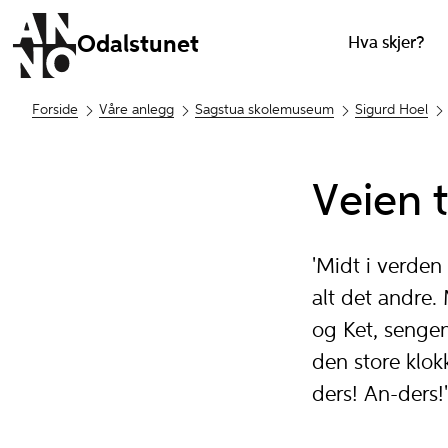
Odalstunet
Hva skjer?
Forside
Våre anlegg
Sagstua skolemuseum
Sigurd Hoel
Veien 
'Midt i verden
alt det andre.
og Ket, senge
den store klok
ders! An-ders!'