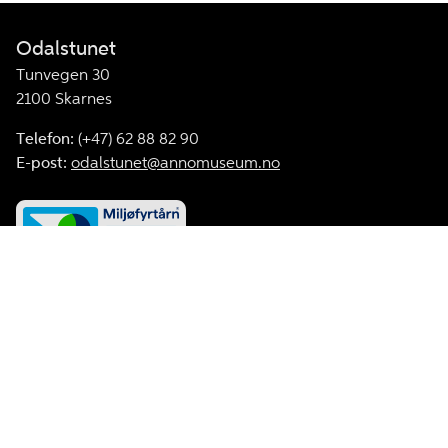
Odalstunet
Tunvegen 30
2100 Skarnes
Telefon:
(+47) 62 88 82 90
E-post:
odalstunet@annomuseum.no
Facebook
Odalstunet støttes av Odal Sparebank