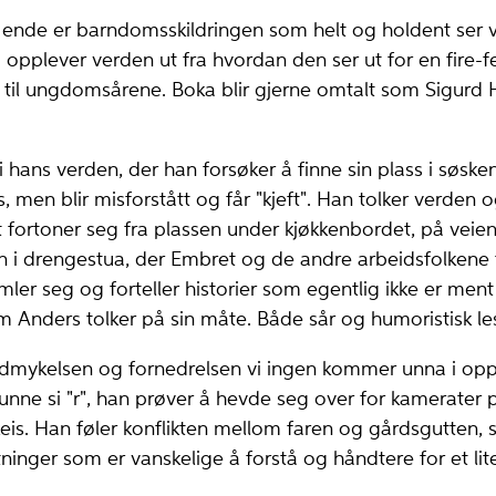
s ende er barndomsskildringen som helt og holdent ser
 opplever verden ut fra hvordan den ser ut for en fire-
til ungdomsårene. Boka blir gjerne omtalt som Sigurd H
i hans verden, der han forsøker å finne sin plass i søske
gs, men blir misforstått og får "kjeft". Han tolker verde
t fortoner seg fra plassen under kjøkkenbordet, på veien
en i drengestua, der Embret og de andre arbeidsfolkene
mler seg og forteller historier som egentlig ikke er men
m Anders tolker på sin måte. Både sår og humoristisk le
ydmykelsen og fornedrelsen vi ingen kommer unna i opp
kunne si "r", han prøver å hevde seg over for kamerater på
keis. Han føler konflikten mellom faren og gårdsgutten,
inger som er vanskelige å forstå og håndtere for et lite