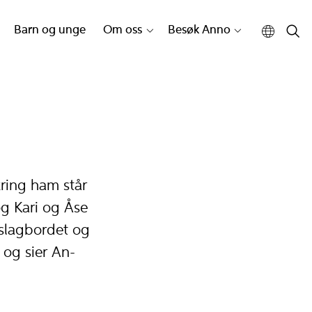
Barn og unge
Om oss
Besøk Anno
kring ham står
og Kari og Åse
 slagbordet og
 og sier An-