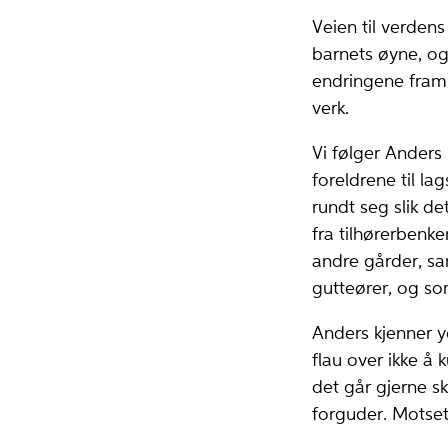
Veien til verden
barnets øyne, og
endringene fram 
verk.
Vi følger Anders 
foreldrene til la
rundt seg slik de
fra tilhørerbenk
andre gårder, sa
gutteører, og so
Anders kjenner 
flau over ikke å 
det går gjerne s
forguder. Motsetn