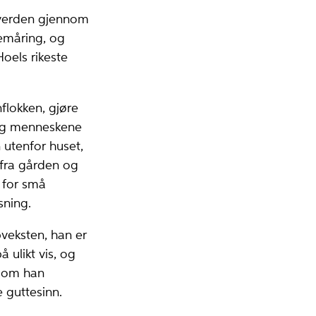
 verden gjennom
femåring, og
oels rikeste
nflokken, gjøre
n og menneskene
 utenfor huset,
 fra gården og
t for små
sning.
veksten, han er
 ulikt vis, og
 som han
 guttesinn.