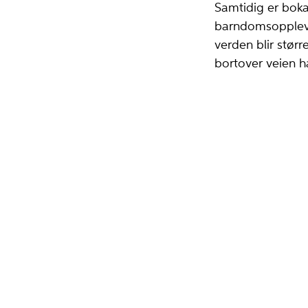
Samtidig er boka
barndomsopplevel
verden blir størr
bortover veien h