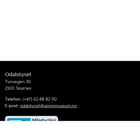
Odalstunet
Tunvegen 30
2100 Skarnes
Telefon:
(+47) 62 88 82 90
E-post:
odalstunet@annomuseum.no