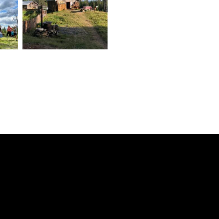
Sommer på
Skålbergsætra.
Odalstunet