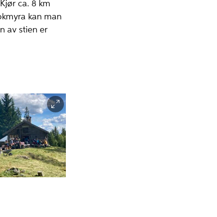
Kjør ca. 8 km
rokmyra kan man
n av stien er
mmer på
lbergsætra.
Knut Ola
rbråten