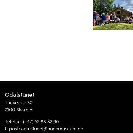
Liv og røre på
Skålbergsætra.
Odalstunet
Odalstunet
Tunvegen 30
2100 Skarnes
Telefon:
(+47) 62 88 82 90
E-post:
odalstunet@annomuseum.no