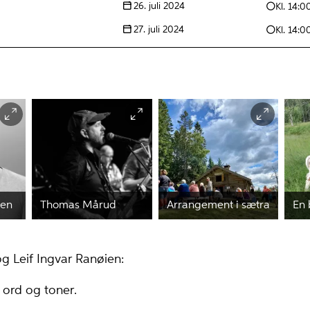
26. juli 2024
Kl. 14:0
27. juli 2024
Kl. 14:0
ien
Thomas Mårud
Arrangement i sætra
En 
 Leif Ingvar Ranøien:
 ord og toner.