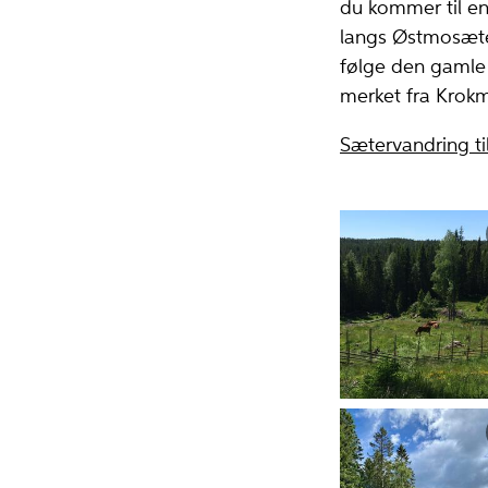
du kommer til en
langs Østmosæte
følge den gamle s
merket fra Krokm
Sætervandring ti
Utsikt over
setervangen og k
på sommerbeite.
Knut Ola B.
Storbråten