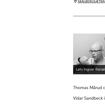
SKÅLBERGSÆTRA
Leiv Ingvar Ranø
Thomas Mårud og
Vidar Sandbeck i