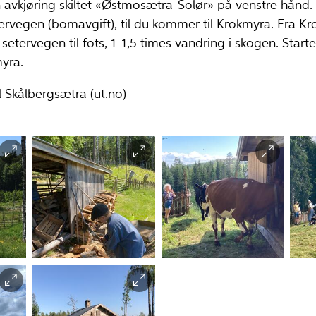
 avkjøring skiltet «Østmosætra-Solør» på venstre hånd. 
rvegen (bomavgift), til du kommer til Krokmyra. Fra K
etervegen til fots, 1-1,5 times vandring i skogen. Starte
yra.
l Skålbergsætra (ut.no)
yr
So
Vedskålen på
Kuer går inn i fjøset
Skå
Skålbergsætra.
på Skålbergsætra
Odalstunet
Odalstunet
Sto