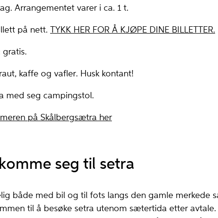
g. Arrangementet varer i ca. 1 t.
llett på nett.
TYKK HER FOR Å KJØPE DINE BILLETTER.
 gratis.
ut, kaffe og vafler. Husk kontant!
ta med seg campingstol.
meren på Skålbergsætra her
komme seg til setra
gelig både med bil og til fots langs den gamle merkede 
mmen til å besøke setra utenom sætertida etter avtale. 