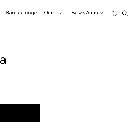
Barn og unge
Om oss
Besøk Anno
ra