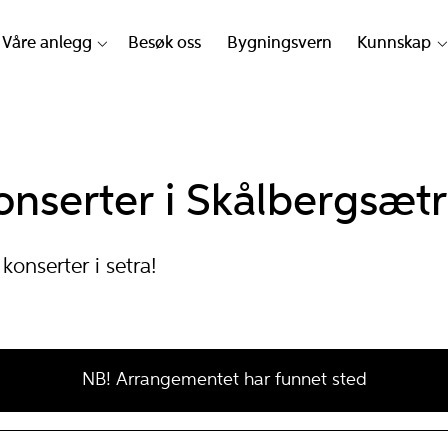
Våre anlegg
Besøk oss
Bygningsvern
Kunnskap
onserter i Skålbergsæt
konserter i setra!
NB! Arrangementet har funnet sted