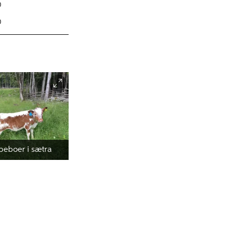
0
0
beboer i sætra